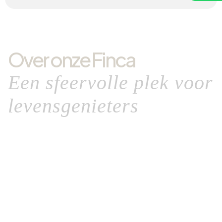
Over onze Finca
Een sfeervolle plek voor
levensgenieters
Onze Finca is
ruim opgezet
en
bestaat uit twee
huizen voorzien van nodige zonnepanelen
omdat
ook wij ons ecologisch steentje willen bijdragen.
Dankzij de ligging van de twee huizen waan je je op