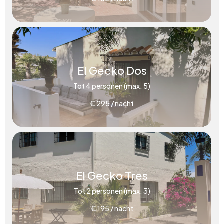
El Gecko Dos
Tot 4 personen (max. 5)
€ 295 / nacht
El Gecko Tres
Tot 2 personen (max. 3)
€ 195 / nacht