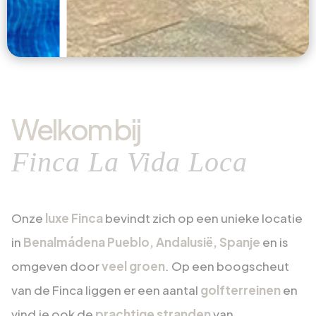
Welkom bij
Finca La Vida Loca
Onze
luxe Finca
bevindt zich op een unieke locatie
in
Benalmádena Pueblo, Andalusië, Spanje
en is
omgeven door
veel groen
. Op een boogscheut
van de Finca liggen er een aantal
golfterreinen
en
vind je ook de
prachtige stranden
van